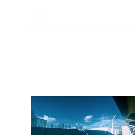
| Güneş'e yön verin